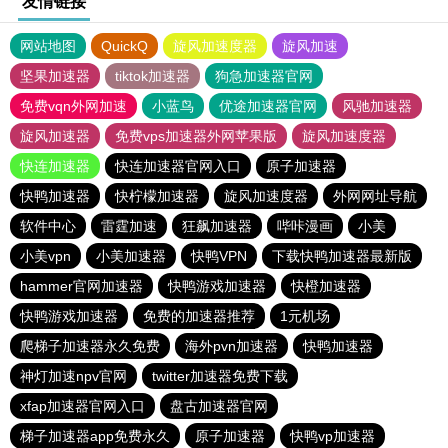
友情链接
网站地图
QuickQ
旋风加速度器
旋风加速
坚果加速器
tiktok加速器
狗急加速器官网
免费vqn外网加速
小蓝鸟
优途加速器官网
风驰加速器
旋风加速器
免费vps加速器外网苹果版
旋风加速度器
快连加速器
快连加速器官网入口
原子加速器
快鸭加速器
快柠檬加速器
旋风加速度器
外网网址导航
软件中心
雷霆加速
狂飙加速器
哔咔漫画
小美
小美vpn
小美加速器
快鸭VPN
下载快鸭加速器最新版
hammer官网加速器
快鸭游戏加速器
快橙加速器
快鸭游戏加速器
免费的加速器推荐
1元机场
爬梯子加速器永久免费
海外pvn加速器
快鸭加速器
神灯加速npv官网
twitter加速器免费下载
xfap加速器官网入口
盘古加速器官网
梯子加速器app免费永久
原子加速器
快鸭vp加速器