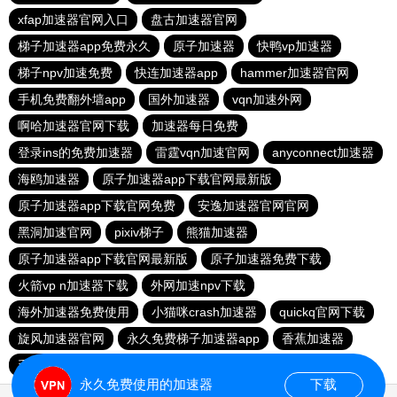
xfap加速器官网入口
盘古加速器官网
梯子加速器app免费永久
原子加速器
快鸭vp加速器
梯子npv加速免费
快连加速器app
hammer加速器官网
手机免费翻外墙app
国外加速器
vqn加速外网
啊哈加速器官网下载
加速器每日免费
登录ins的免费加速器
雷霆vqn加速官网
anyconnect加速器
海鸥加速器
原子加速器app下载官网最新版
原子加速器app下载官网免费
安逸加速器官网官网
黑洞加速官网
pixiv梯子
熊猫加速器
原子加速器app下载官网最新版
原子加速器免费下载
火箭vp n加速器下载
外网加速npv下载
海外加速器免费使用
小猫咪crash加速器
quickq官网下载
旋风加速器官网
永久免费梯子加速器app
香蕉加速器
毛豆加速器
快连vp加速器
ins的免费加速器
永久免费使用的加速器
下载