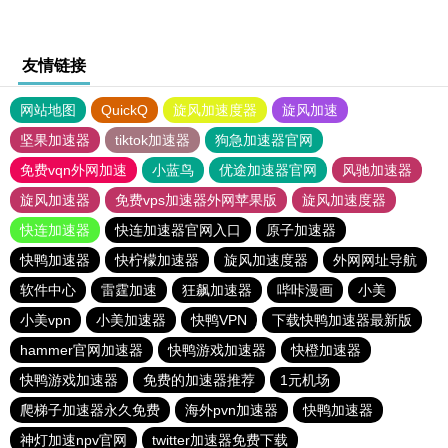
友情链接
网站地图
QuickQ
旋风加速度器
旋风加速
坚果加速器
tiktok加速器
狗急加速器官网
免费vqn外网加速
小蓝鸟
优途加速器官网
风驰加速器
旋风加速器
免费vps加速器外网苹果版
旋风加速度器
快连加速器
快连加速器官网入口
原子加速器
快鸭加速器
快柠檬加速器
旋风加速度器
外网网址导航
软件中心
雷霆加速
狂飙加速器
哔咔漫画
小美
小美vpn
小美加速器
快鸭VPN
下载快鸭加速器最新版
hammer官网加速器
快鸭游戏加速器
快橙加速器
快鸭游戏加速器
免费的加速器推荐
1元机场
爬梯子加速器永久免费
海外pvn加速器
快鸭加速器
神灯加速npv官网
twitter加速器免费下载