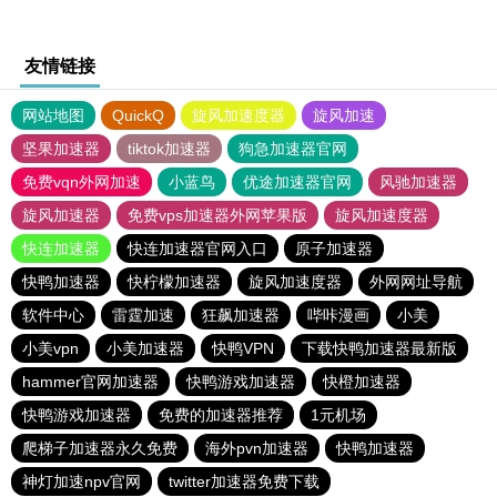
友情链接
网站地图
QuickQ
旋风加速度器
旋风加速
坚果加速器
tiktok加速器
狗急加速器官网
免费vqn外网加速
小蓝鸟
优途加速器官网
风驰加速器
旋风加速器
免费vps加速器外网苹果版
旋风加速度器
快连加速器
快连加速器官网入口
原子加速器
快鸭加速器
快柠檬加速器
旋风加速度器
外网网址导航
软件中心
雷霆加速
狂飙加速器
哔咔漫画
小美
小美vpn
小美加速器
快鸭VPN
下载快鸭加速器最新版
hammer官网加速器
快鸭游戏加速器
快橙加速器
快鸭游戏加速器
免费的加速器推荐
1元机场
爬梯子加速器永久免费
海外pvn加速器
快鸭加速器
神灯加速npv官网
twitter加速器免费下载