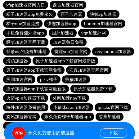
xfap加速器官网入口
盘古加速器官网
梯子加速器app免费永久
原子加速器
快鸭vp加速器
梯子npv加速免费
快连加速器app
hammer加速器官网
手机免费翻外墙app
国外加速器
vqn加速外网
啊哈加速器官网下载
加速器每日免费
登录ins的免费加速器
雷霆vqn加速官网
anyconnect加速器
海鸥加速器
原子加速器app下载官网最新版
原子加速器app下载官网免费
安逸加速器官网官网
黑洞加速官网
pixiv梯子
熊猫加速器
原子加速器app下载官网最新版
原子加速器免费下载
火箭vp n加速器下载
外网加速npv下载
海外加速器免费使用
小猫咪crash加速器
quickq官网下载
旋风加速器官网
永久免费梯子加速器app
香蕉加速器
毛豆加速器
快连vp加速器
ins的免费加速器
永久免费使用的加速器
下载