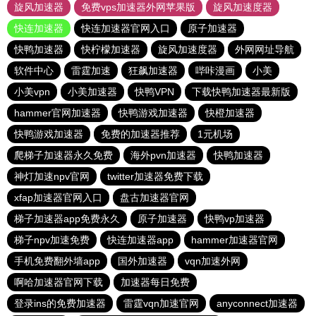
旋风加速器
免费vps加速器外网苹果版
旋风加速度器
快连加速器
快连加速器官网入口
原子加速器
快鸭加速器
快柠檬加速器
旋风加速度器
外网网址导航
软件中心
雷霆加速
狂飙加速器
哔咔漫画
小美
小美vpn
小美加速器
快鸭VPN
下载快鸭加速器最新版
hammer官网加速器
快鸭游戏加速器
快橙加速器
快鸭游戏加速器
免费的加速器推荐
1元机场
爬梯子加速器永久免费
海外pvn加速器
快鸭加速器
神灯加速npv官网
twitter加速器免费下载
xfap加速器官网入口
盘古加速器官网
梯子加速器app免费永久
原子加速器
快鸭vp加速器
梯子npv加速免费
快连加速器app
hammer加速器官网
手机免费翻外墙app
国外加速器
vqn加速外网
啊哈加速器官网下载
加速器每日免费
登录ins的免费加速器
雷霆vqn加速官网
anyconnect加速器