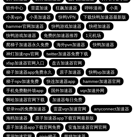
软件中心
雷霆加速
狂飙加速器
哔咔漫画
小美
小美vpn
小美加速器
快鸭VPN
下载快鸭加速器最新版
hammer官网加速器
快鸭游戏加速器
快橙加速器
快鸭游戏加速器
免费的加速器推荐
1元机场
爬梯子加速器永久免费
海外pvn加速器
快鸭加速器
神灯加速npv官网
twitter加速器免费下载
xfap加速器官网入口
盘古加速器官网
梯子加速器app免费永久
原子加速器
快鸭vp加速器
梯子npv加速免费
快连加速器app
hammer加速器官网
手机免费翻外墙app
国外加速器
vqn加速外网
啊哈加速器官网下载
加速器每日免费
登录ins的免费加速器
雷霆vqn加速官网
anyconnect加速器
海鸥加速器
原子加速器app下载官网最新版
原子加速器app下载官网免费
安逸加速器官网官网
黑洞加速官网
pixiv梯子
熊猫加速器