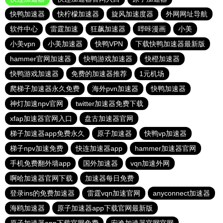
快鸭加速器
快柠檬加速器
旋风加速度器
外网网址导航
软件中心
雷霆加速
狂飙加速器
哔咔漫画
小美
小美vpn
小美加速器
快鸭VPN
下载快鸭加速器最新版
hammer官网加速器
快鸭游戏加速器
快橙加速器
快鸭游戏加速器
免费的加速器推荐
1元机场
爬梯子加速器永久免费
海外pvn加速器
快鸭加速器
神灯加速npv官网
twitter加速器免费下载
xfap加速器官网入口
盘古加速器官网
梯子加速器app免费永久
原子加速器
快鸭vp加速器
梯子npv加速免费
快连加速器app
hammer加速器官网
手机免费翻外墙app
国外加速器
vqn加速外网
啊哈加速器官网下载
加速器每日免费
登录ins的免费加速器
雷霆vqn加速官网
anyconnect加速器
海鸥加速器
原子加速器app下载官网最新版