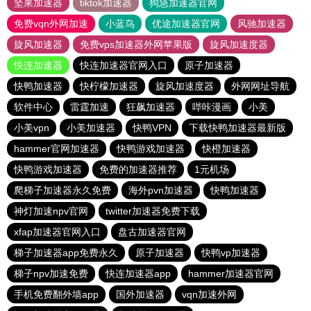
坚果加速器
tiktok加速器
狗急加速器官网
免费vqn外网加速
小蓝鸟
优途加速器官网
风驰加速器
旋风加速器
免费vps加速器外网苹果版
旋风加速度器
快连加速器
快连加速器官网入口
原子加速器
快鸭加速器
快柠檬加速器
旋风加速度器
外网网址导航
软件中心
雷霆加速
狂飙加速器
哔咔漫画
小美
小美vpn
小美加速器
快鸭VPN
下载快鸭加速器最新版
hammer官网加速器
快鸭游戏加速器
快橙加速器
快鸭游戏加速器
免费的加速器推荐
1元机场
爬梯子加速器永久免费
海外pvn加速器
快鸭加速器
神灯加速npv官网
twitter加速器免费下载
xfap加速器官网入口
盘古加速器官网
梯子加速器app免费永久
原子加速器
快鸭vp加速器
梯子npv加速免费
快连加速器app
hammer加速器官网
手机免费翻外墙app
国外加速器
vqn加速外网